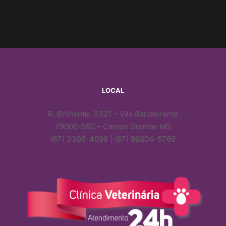
LOCAL
R. Brilhante, 3321 – Vila Bandeirante
79006-560 – Campo Grande-MS
(67) 3386-4899 | (67) 99804-5766