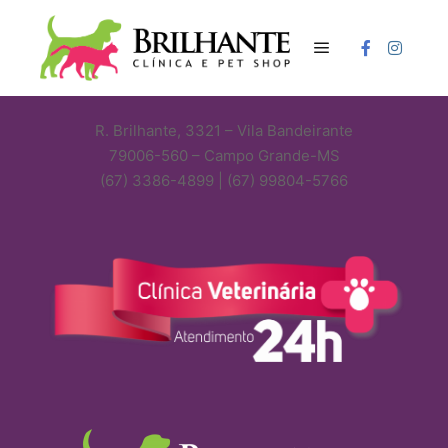
Menu principal
LOCAL
R. Brilhante, 3321 – Vila Bandeirante
79006-560 – Campo Grande-MS
(67) 3386-4899 | (67) 99804-5766