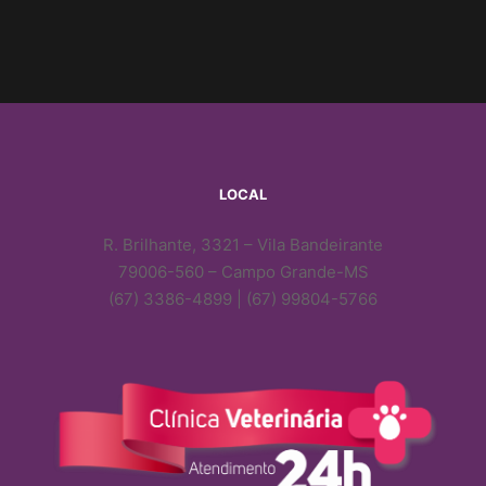
LOCAL
R. Brilhante, 3321 – Vila Bandeirante
79006-560 – Campo Grande-MS
(67) 3386-4899 | (67) 99804-5766