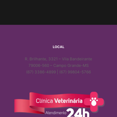
LOCAL
R. Brilhante, 3321 – Vila Bandeirante
79006-560 – Campo Grande-MS
(67) 3386-4899 | (67) 99804-5766